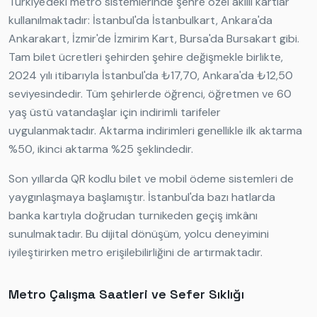
Türkiye'deki metro sistemlerinde şehre özel akıllı kartlar
kullanılmaktadır: İstanbul'da İstanbulkart, Ankara'da
Ankarakart, İzmir'de İzmirim Kart, Bursa'da Bursakart gibi.
Tam bilet ücretleri şehirden şehire değişmekle birlikte,
2024 yılı itibarıyla İstanbul'da ₺17,70, Ankara'da ₺12,50
seviyesindedir. Tüm şehirlerde öğrenci, öğretmen ve 60
yaş üstü vatandaşlar için indirimli tarifeler
uygulanmaktadır. Aktarma indirimleri genellikle ilk aktarma
%50, ikinci aktarma %25 şeklindedir.
Son yıllarda QR kodlu bilet ve mobil ödeme sistemleri de
yaygınlaşmaya başlamıştır. İstanbul'da bazı hatlarda
banka kartıyla doğrudan turnikeden geçiş imkânı
sunulmaktadır. Bu dijital dönüşüm, yolcu deneyimini
iyileştirirken metro erişilebilirliğini de artırmaktadır.
Metro Çalışma Saatleri ve Sefer Sıklığı