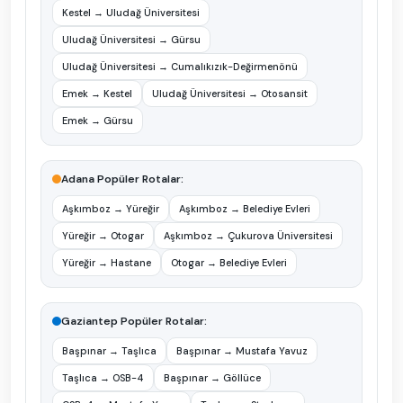
Kestel
→
Uludağ Üniversitesi
Uludağ Üniversitesi
→
Gürsu
Uludağ Üniversitesi
→
Cumalıkızık-Değirmenönü
Emek
→
Kestel
Uludağ Üniversitesi
→
Otosansit
Emek
→
Gürsu
Adana
Popüler Rotalar
:
Aşkımboz
→
Yüreğir
Aşkımboz
→
Belediye Evleri
Yüreğir
→
Otogar
Aşkımboz
→
Çukurova Üniversitesi
Yüreğir
→
Hastane
Otogar
→
Belediye Evleri
Gaziantep
Popüler Rotalar
:
Başpınar
→
Taşlıca
Başpınar
→
Mustafa Yavuz
Taşlıca
→
OSB-4
Başpınar
→
Göllüce