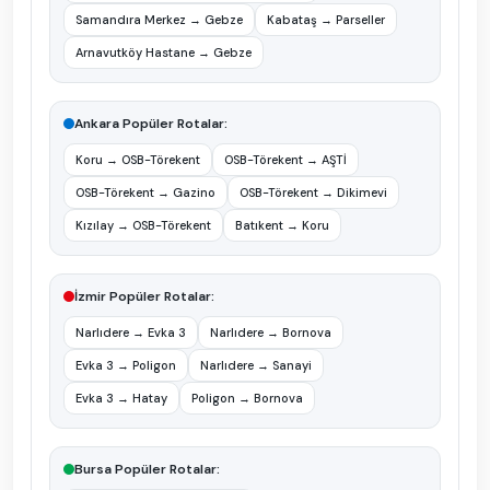
Samandıra Merkez
→
Gebze
Kabataş
→
Parseller
Arnavutköy Hastane
→
Gebze
Ankara
Popüler Rotalar
:
Koru
→
OSB-Törekent
OSB-Törekent
→
AŞTİ
OSB-Törekent
→
Gazino
OSB-Törekent
→
Dikimevi
Kızılay
→
OSB-Törekent
Batıkent
→
Koru
İzmir
Popüler Rotalar
:
Narlıdere
→
Evka 3
Narlıdere
→
Bornova
Evka 3
→
Poligon
Narlıdere
→
Sanayi
Evka 3
→
Hatay
Poligon
→
Bornova
Bursa
Popüler Rotalar
: