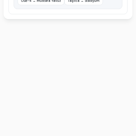
OSB-4
→
Mustafa Yavuz
Taşlıca
→
Stadyum