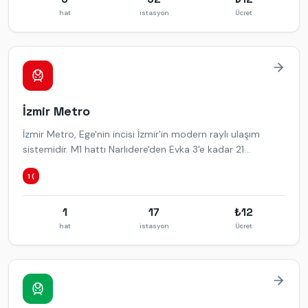
hat
istasyon
Ücret
İzmir
Metro
İzmir Metro, Ege'nin incisi İzmir'in modern raylı ulaşım
sistemidir. M1 hattı Narlıdere'den Evka 3'e kadar 21
istasyonla hizmet verir.
1 (
1
17
₺
12
hat
istasyon
Ücret