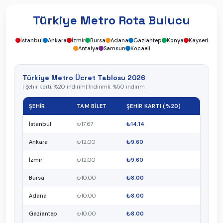
Türkiye Metro Rota Bulucu
İstanbul
Ankara
İzmir
Bursa
Adana
Gaziantep
Konya
Kayseri
Antalya
Samsun
Kocaeli
Türkiye Metro Ücret Tablosu 2026
|
Şehir kartı: %20 indirim
|
İndirimli: %50 indirim
ŞEHIR
TAM BILET
ŞEHIR KARTI (%20)
İstanbul
₺
17.67
₺
14.14
Ankara
₺
12.00
₺
9.60
İzmir
₺
12.00
₺
9.60
Bursa
₺
10.00
₺
8.00
Adana
₺
10.00
₺
8.00
Gaziantep
₺
10.00
₺
8.00