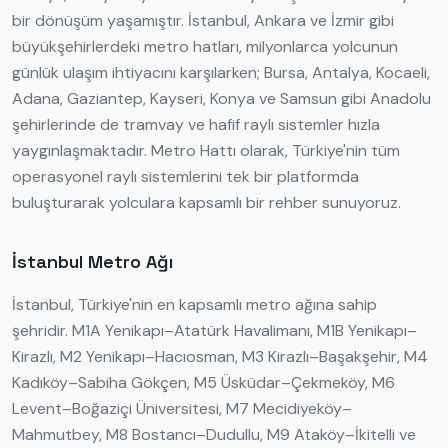
bir dönüşüm yaşamıştır. İstanbul, Ankara ve İzmir gibi
büyükşehirlerdeki metro hatları, milyonlarca yolcunun
günlük ulaşım ihtiyacını karşılarken; Bursa, Antalya, Kocaeli,
Adana, Gaziantep, Kayseri, Konya ve Samsun gibi Anadolu
şehirlerinde de tramvay ve hafif raylı sistemler hızla
yaygınlaşmaktadır. Metro Hattı olarak, Türkiye'nin tüm
operasyonel raylı sistemlerini tek bir platformda
buluşturarak yolculara kapsamlı bir rehber sunuyoruz.
İstanbul Metro Ağı
İstanbul, Türkiye'nin en kapsamlı metro ağına sahip
şehridir. M1A Yenikapı–Atatürk Havalimanı, M1B Yenikapı–
Kirazlı, M2 Yenikapı–Hacıosman, M3 Kirazlı–Başakşehir, M4
Kadıköy–Sabiha Gökçen, M5 Üsküdar–Çekmeköy, M6
Levent–Boğaziçi Üniversitesi, M7 Mecidiyeköy–
Mahmutbey, M8 Bostancı–Dudullu, M9 Ataköy–İkitelli ve