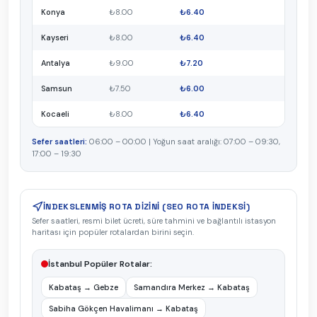
Konya
₺
8.00
₺
6.40
Kayseri
₺
8.00
₺
6.40
Antalya
₺
9.00
₺
7.20
Samsun
₺
7.50
₺
6.00
Kocaeli
₺
8.00
₺
6.40
Sefer saatleri:
06:00 – 00:00 |
Yoğun saat aralığı
: 07:00 – 09:30,
17:00 – 19:30
İNDEKSLENMIŞ ROTA DIZINI (SEO ROTA İNDEKSI)
Sefer saatleri, resmi bilet ücreti, süre tahmini ve bağlantılı istasyon
haritası için popüler rotalardan birini seçin.
İstanbul
Popüler Rotalar
:
Kabataş
→
Gebze
Samandıra Merkez
→
Kabataş
Sabiha Gökçen Havalimanı
→
Kabataş