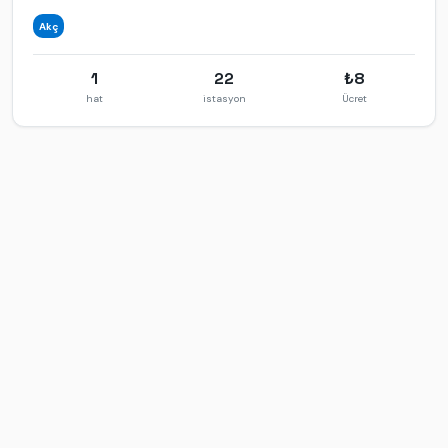
Akç
1
22
₺
8
hat
istasyon
Ücret