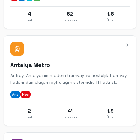
4
62
₺
8
hat
istasyon
Ücret
Antalya
Metro
Antray, Antalya'nın modern tramvay ve nostaljik tramvay
hatlarından oluşan raylı ulaşım sistemidir. T1 hattı 31
istasyonla hizmet verir.
Ant
Nos
2
41
₺
9
hat
istasyon
Ücret