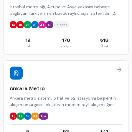
İstanbul metro ağı, Avrupa ve Asya yakasını birbirine
bağlayan Türkiye'nin en büyük raylı ulaşım sistemidir. 12
metro hattı ve 149+ aktif istasyonla hizmet vermektedir.
1A
1B
2 (
3 (
4 (
5 (
+
6
daha
12
170
₺
18
hat
istasyon
Ücret
Ankara
Metro
Ankara metro sistemi, 5 hat ve 52 istasyonla başkentin
ulaşım omurgasını oluşturan modern raylı ulaşım ağıdır.
1 (
2 (
3 (
4 (
Ank
5
52
₺
12